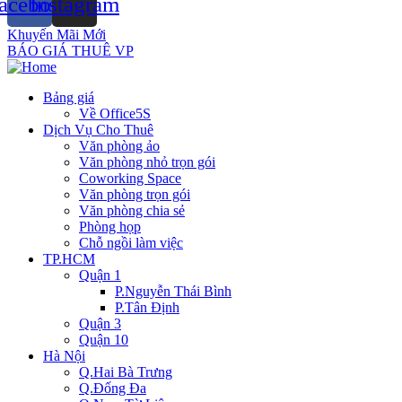
acebook
Instagram
Khuyến Mãi Mới
BÁO GIÁ THUÊ VP
Bảng giá
Về Office5S
Dịch Vụ Cho Thuê
Văn phòng ảo
Văn phòng nhỏ trọn gói
Coworking Space
Văn phòng trọn gói
Văn phòng chia sẻ
Phòng họp
Chỗ ngồi làm việc
TP.HCM
Quận 1
P.Nguyễn Thái Bình
P.Tân Định
Quận 3
Quận 10
Hà Nội
Q.Hai Bà Trưng
Q.Đống Đa