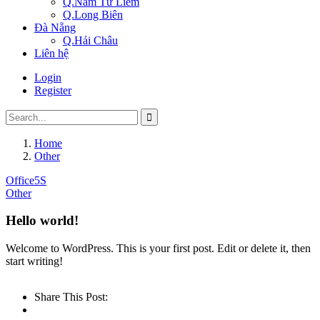
Q.Nam Từ Liêm
Q.Long Biên
Đà Nẵng
Q.Hải Châu
Liên hệ
Login
Register
Home
Other
Office5S
Other
Hello world!
Welcome to WordPress. This is your first post. Edit or delete it, then
start writing!
Share This Post: