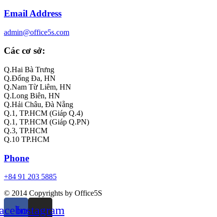
Email Address
admin@office5s.com
Các cơ sở:
Q.Hai Bà Trưng
Q.Đống Đa, HN
Q.Nam Từ Liêm, HN
Q.Long Biên, HN
Q.Hải Châu, Đà Nẵng
Q.1, TP.HCM (Giáp Q.4)
Q.1, TP.HCM (Giáp Q.PN)
Q.3, TP.HCM
Q.10 TP.HCM
Phone
+84 91 203 5885
© 2014 Copyrights by Office5S
acebook
Instagram