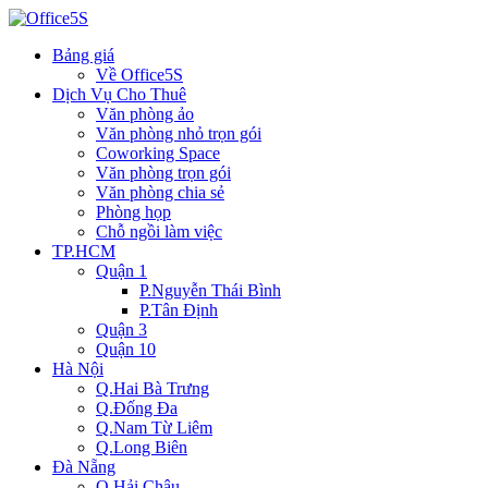
Bảng giá
Về Office5S
Dịch Vụ Cho Thuê
Văn phòng ảo
Văn phòng nhỏ trọn gói
Coworking Space
Văn phòng trọn gói
Văn phòng chia sẻ
Phòng họp
Chỗ ngồi làm việc
TP.HCM
Quận 1
P.Nguyễn Thái Bình
P.Tân Định
Quận 3
Quận 10
Hà Nội
Q.Hai Bà Trưng
Q.Đống Đa
Q.Nam Từ Liêm
Q.Long Biên
Đà Nẵng
Q.Hải Châu