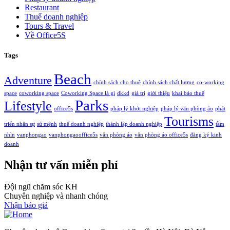
Restaurant
Thuế doanh nghiệp
Tours & Travel
Về Office5S
Tags
Beach
Adventure
chính sách cho thuê
chính sách chất lượng
co-working
space
coworking space
Coworking Space là gì
dkkd
giá trị
giới thiệu
khai báo thuế
Parks
Lifestyle
office5s
pháp lý khởi nghiệp
pháp lý văn phòng ảo
phát
Tourisms
triển nhân sự
sứ mệnh
thuế doanh nghiệp
thành lập doanh nghiệp
tầm
nhìn
vanphongao
vanphongaooffice5s
văn phòng ảo
văn phòng ảo office5s
đăng ký kinh
doanh
Nhận tư vấn miễn phí
Đội ngũ chăm sóc KH
Chuyên nghiệp và nhanh chóng
Nhận báo giá