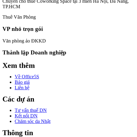
Chuyên cho thuê Coworking Space tại 3 miền Hà Nội, Đà Nẵng,
TP.HCM
Thuê Văn Phòng
VP nhỏ trọn gói
Văn phòng ảo ĐKKD
Thành lập Doanh nghiệp
Xem thêm
Về Office5S
Báo giá
Liên hệ
Các dự án
Tư vấn thuế DN
Kết nối DN
Chăm sóc da Nhật
Thông tin