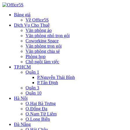
Bảng giá
Về Office5S
Dịch Vụ Cho Thuê
Văn phòng ảo
Văn phòng nhỏ trọn gói
Coworking Space
Văn phòng trọn gói
Văn phòng chia sẻ
Phòng họp
Chỗ ngồi làm việc
TP.HCM
Quận 1
P.Nguyễn Thái Bình
P.Tân Định
Quận 3
Quận 10
Hà Nội
Q.Hai Bà Trưng
Q.Đống Đa
Q.Nam Từ Liêm
Q.Long Biên
Đà Nẵng
Q.Hải Châu