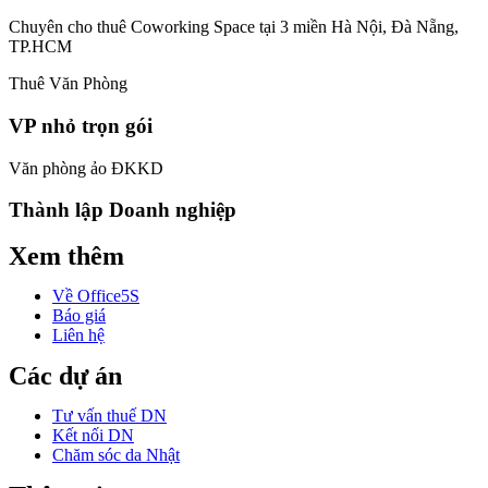
Chuyên cho thuê Coworking Space tại 3 miền Hà Nội, Đà Nẵng,
TP.HCM
Thuê Văn Phòng
VP nhỏ trọn gói
Văn phòng ảo ĐKKD
Thành lập Doanh nghiệp
Xem thêm
Về Office5S
Báo giá
Liên hệ
Các dự án
Tư vấn thuế DN
Kết nối DN
Chăm sóc da Nhật