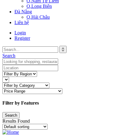
Q.Nam Từ Liêm
Q.Long Biên
Đà Nẵng
Q.Hải Châu
Liên hệ
Login
Register
Search
Filter by Features
Results Found