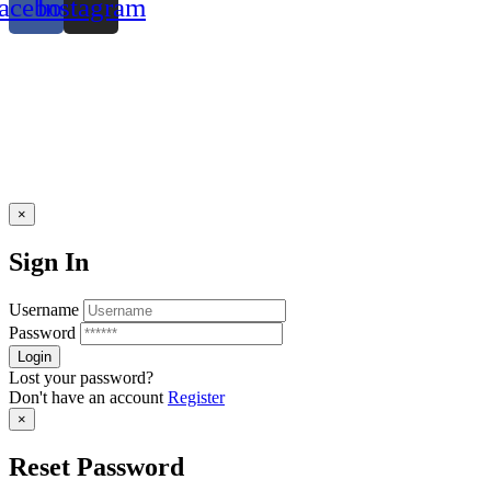
acebook
Instagram
×
Sign In
Username
Password
Lost your password?
Don't have an account
Register
×
Reset Password