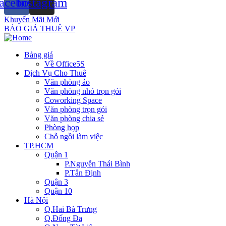
acebook
Instagram
Khuyến Mãi Mới
BÁO GIÁ THUÊ VP
Bảng giá
Về Office5S
Dịch Vụ Cho Thuê
Văn phòng ảo
Văn phòng nhỏ trọn gói
Coworking Space
Văn phòng trọn gói
Văn phòng chia sẻ
Phòng họp
Chỗ ngồi làm việc
TP.HCM
Quận 1
P.Nguyễn Thái Bình
P.Tân Định
Quận 3
Quận 10
Hà Nội
Q.Hai Bà Trưng
Q.Đống Đa