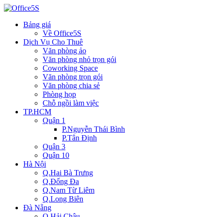
Bảng giá
Về Office5S
Dịch Vụ Cho Thuê
Văn phòng ảo
Văn phòng nhỏ trọn gói
Coworking Space
Văn phòng trọn gói
Văn phòng chia sẻ
Phòng họp
Chỗ ngồi làm việc
TP.HCM
Quận 1
P.Nguyễn Thái Bình
P.Tân Định
Quận 3
Quận 10
Hà Nội
Q.Hai Bà Trưng
Q.Đống Đa
Q.Nam Từ Liêm
Q.Long Biên
Đà Nẵng
Q.Hải Châu