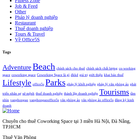
Fitness Zone
Job & Feed
Other
Pháp lý doanh nghiệp
Restaurant
Thuế doanh nghiệp
Tours & Travel
Về Office5S
Tags
Beach
Adventure
chính sách cho thuê
chính sách chất lượng
co-working
space
coworking space
Coworking Space là gì
dkkd
giá trị
giới thiệu
khai báo thuế
Parks
Lifestyle
office5s
pháp lý khởi nghiệp
pháp lý văn phòng ảo
phát
Tourisms
triển nhân sự
sứ mệnh
thuế doanh nghiệp
thành lập doanh nghiệp
tầm
nhìn
vanphongao
vanphongaooffice5s
văn phòng ảo
văn phòng ảo office5s
đăng ký kinh
doanh
Chuyên cho thuê Coworking Space tại 3 miền Hà Nội, Đà Nẵng,
TP.HCM
Thuê Văn Phòng