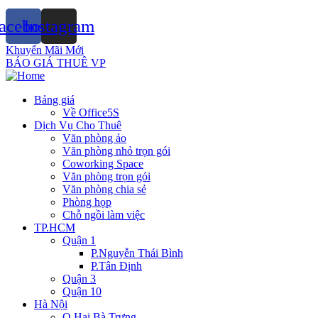
acebook
Instagram
Khuyến Mãi Mới
BÁO GIÁ THUÊ VP
Bảng giá
Về Office5S
Dịch Vụ Cho Thuê
Văn phòng ảo
Văn phòng nhỏ trọn gói
Coworking Space
Văn phòng trọn gói
Văn phòng chia sẻ
Phòng họp
Chỗ ngồi làm việc
TP.HCM
Quận 1
P.Nguyễn Thái Bình
P.Tân Định
Quận 3
Quận 10
Hà Nội
Q.Hai Bà Trưng