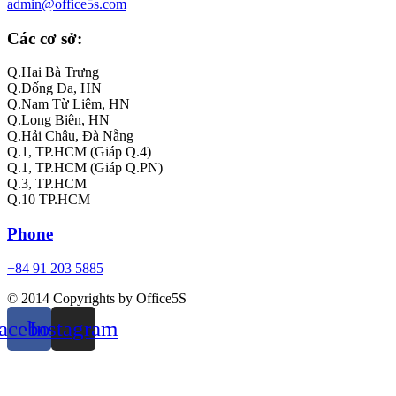
admin@office5s.com
Các cơ sở:
Q.Hai Bà Trưng
Q.Đống Đa, HN
Q.Nam Từ Liêm, HN
Q.Long Biên, HN
Q.Hải Châu, Đà Nẵng
Q.1, TP.HCM (Giáp Q.4)
Q.1, TP.HCM (Giáp Q.PN)
Q.3, TP.HCM
Q.10 TP.HCM
Phone
+84 91 203 5885
© 2014 Copyrights by Office5S
acebook
Instagram