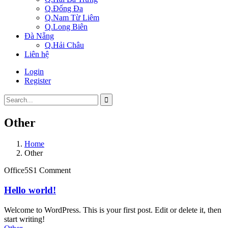
Q.Đống Đa
Q.Nam Từ Liêm
Q.Long Biên
Đà Nẵng
Q.Hải Châu
Liên hệ
Login
Register
Other
Home
Other
Office5S
1 Comment
Hello world!
Welcome to WordPress. This is your first post. Edit or delete it, then
start writing!