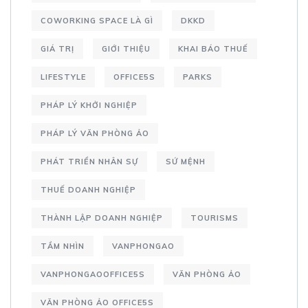
COWORKING SPACE LÀ GÌ
DKKD
GIÁ TRỊ
GIỚI THIỆU
KHAI BÁO THUẾ
LIFESTYLE
OFFICE5S
PARKS
PHÁP LÝ KHỞI NGHIỆP
PHÁP LÝ VĂN PHÒNG ẢO
PHÁT TRIỂN NHÂN SỰ
SỨ MỆNH
THUẾ DOANH NGHIỆP
THÀNH LẬP DOANH NGHIỆP
TOURISMS
TẦM NHÌN
VANPHONGAO
VANPHONGAOOFFICE5S
VĂN PHÒNG ẢO
VĂN PHÒNG ẢO OFFICE5S