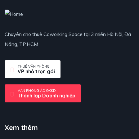
Chuyên cho thuê Coworking Space tại 3 miền Hà Nội, Đà
Nẵng, TP.HCM
THUÊ VĂN PHÒNG
VP nhỏ trọn gói
VĂN PHÒNG ẢO ĐKKD
Thành lập Doanh nghiệp
Xem thêm