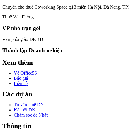
Chuyên cho thuê Coworking Space tại 3 miền Hà Nội, Đà Nẵng, T
Thuê Văn Phòng
VP nhỏ trọn gói
Văn phòng ảo ĐKKD
Thành lập Doanh nghiệp
Xem thêm
Về Office5S
Báo giá
Liên hệ
Các dự án
Tư vấn thuế DN
Kết nối DN
Chăm sóc da Nhật
Thông tin