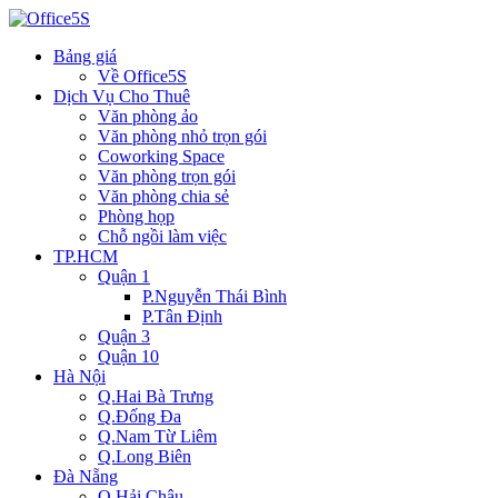
Bảng giá
Về Office5S
Dịch Vụ Cho Thuê
Văn phòng ảo
Văn phòng nhỏ trọn gói
Coworking Space
Văn phòng trọn gói
Văn phòng chia sẻ
Phòng họp
Chỗ ngồi làm việc
TP.HCM
Quận 1
P.Nguyễn Thái Bình
P.Tân Định
Quận 3
Quận 10
Hà Nội
Q.Hai Bà Trưng
Q.Đống Đa
Q.Nam Từ Liêm
Q.Long Biên
Đà Nẵng
Q.Hải Châu