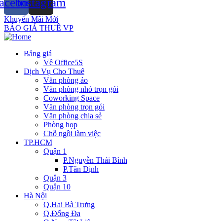
acebook
Instagram
Khuyến Mãi Mới
BÁO GIÁ THUÊ VP
Bảng giá
Về Office5S
Dịch Vụ Cho Thuê
Văn phòng ảo
Văn phòng nhỏ trọn gói
Coworking Space
Văn phòng trọn gói
Văn phòng chia sẻ
Phòng họp
Chỗ ngồi làm việc
TP.HCM
Quận 1
P.Nguyễn Thái Bình
P.Tân Định
Quận 3
Quận 10
Hà Nội
Q.Hai Bà Trưng
Q.Đống Đa