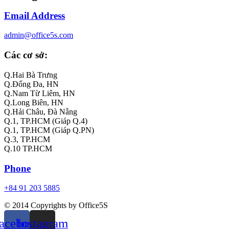
Email Address
admin@office5s.com
Các cơ sở:
Q.Hai Bà Trưng
Q.Đống Đa, HN
Q.Nam Từ Liêm, HN
Q.Long Biên, HN
Q.Hải Châu, Đà Nẵng
Q.1, TP.HCM (Giáp Q.4)
Q.1, TP.HCM (Giáp Q.PN)
Q.3, TP.HCM
Q.10 TP.HCM
Phone
+84 91 203 5885
© 2014 Copyrights by Office5S
acebook
Instagram