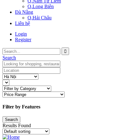
Q.Nam Từ Liêm
Q.Long Biên
Đà Nẵng
Q.Hải Châu
Liên hệ
Login
Register
Search
Filter by Features
Results Found