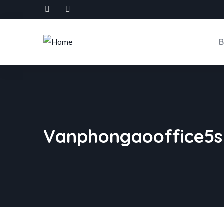
B
Vanphongaooffice5s