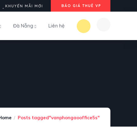
BÁO GIÁ THUÊ VP
KHUYẾN MÃI MỚI
Đà Nẵng
Liên hệ
Home
Posts tagged"vanphongaooffice5s"