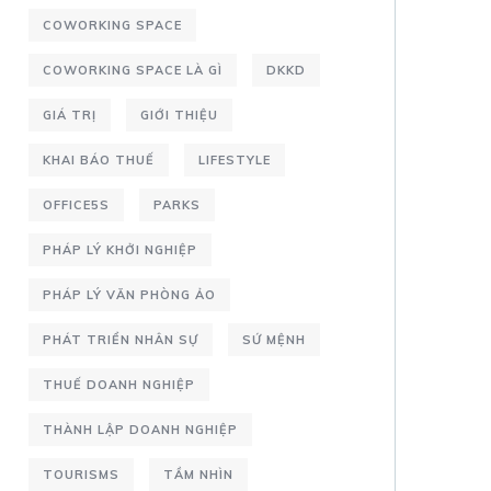
COWORKING SPACE
COWORKING SPACE LÀ GÌ
DKKD
GIÁ TRỊ
GIỚI THIỆU
KHAI BÁO THUẾ
LIFESTYLE
OFFICE5S
PARKS
PHÁP LÝ KHỞI NGHIỆP
PHÁP LÝ VĂN PHÒNG ẢO
PHÁT TRIỂN NHÂN SỰ
SỨ MỆNH
THUẾ DOANH NGHIỆP
THÀNH LẬP DOANH NGHIỆP
TOURISMS
TẦM NHÌN