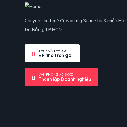
Chuyên cho thuê Coworking Space tại 3 miền Hà N
Đà Nẵng, TP.HCM
THUÊ VĂN PHÒNG
VP nhỏ trọn gói
VĂN PHÒNG ẢO ĐKKD
Thành lập Doanh nghiệp