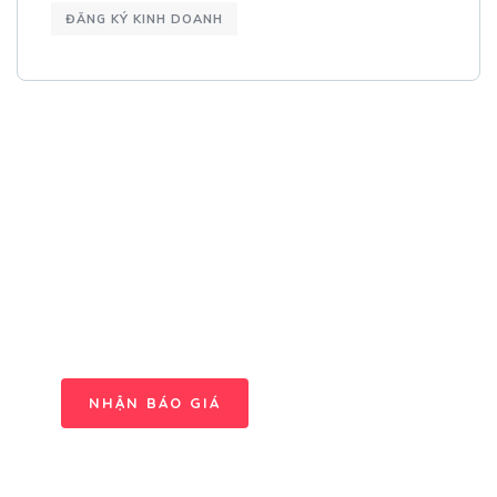
ĐĂNG KÝ KINH DOANH
Nhận tư vấn
miễn phí
Đội ngũ chăm sóc KH
Chuyên nghiệp và nhanh
chóng
NHẬN BÁO GIÁ