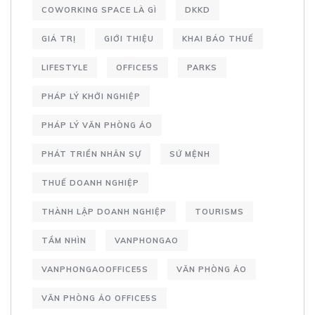
COWORKING SPACE LÀ GÌ
DKKD
GIÁ TRỊ
GIỚI THIỆU
KHAI BÁO THUẾ
LIFESTYLE
OFFICE5S
PARKS
PHÁP LÝ KHỞI NGHIỆP
PHÁP LÝ VĂN PHÒNG ẢO
PHÁT TRIỂN NHÂN SỰ
SỨ MỆNH
THUẾ DOANH NGHIỆP
THÀNH LẬP DOANH NGHIỆP
TOURISMS
TẦM NHÌN
VANPHONGAO
VANPHONGAOOFFICE5S
VĂN PHÒNG ẢO
VĂN PHÒNG ẢO OFFICE5S