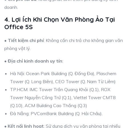
doanh.
4. Lợi Ích Khi Chọn Văn Phòng Ảo Tại
Office 5S
•
Tiết kiệm chi phí
: Không cần chi trả cho không gian văn
phòng vật lý.
•
Địa chỉ kinh doanh uy tín
:
Hà Nội: Ocean Park Building (Q. Đống Đa), Plaschem
Tower (Q. Long Biên), CEO Tower (Q. Nam Từ Liêm)
TP.HCM: IMC Tower Trần Quang Khải (Q.1), ROX
Tower Nguyễn Công Trứ (Q.1), Viettel Tower CMT8
(Q.10), ACM Building Cao Thắng (Q.3)
Đà Nẵng: PVComBank Building (Q. Hải Châu).
•
Kết nối linh hoạt
: Sử dụng dịch vụ văn phòng tại nhiều