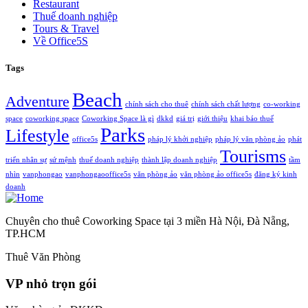
Restaurant
Thuế doanh nghiệp
Tours & Travel
Về Office5S
Tags
Beach
Adventure
chính sách cho thuê
chính sách chất lượng
co-working
space
coworking space
Coworking Space là gì
dkkd
giá trị
giới thiệu
khai báo thuế
Parks
Lifestyle
office5s
pháp lý khởi nghiệp
pháp lý văn phòng ảo
phát
Tourisms
triển nhân sự
sứ mệnh
thuế doanh nghiệp
thành lập doanh nghiệp
tầm
nhìn
vanphongao
vanphongaooffice5s
văn phòng ảo
văn phòng ảo office5s
đăng ký kinh
doanh
Chuyên cho thuê Coworking Space tại 3 miền Hà Nội, Đà Nẵng,
TP.HCM
Thuê Văn Phòng
VP nhỏ trọn gói