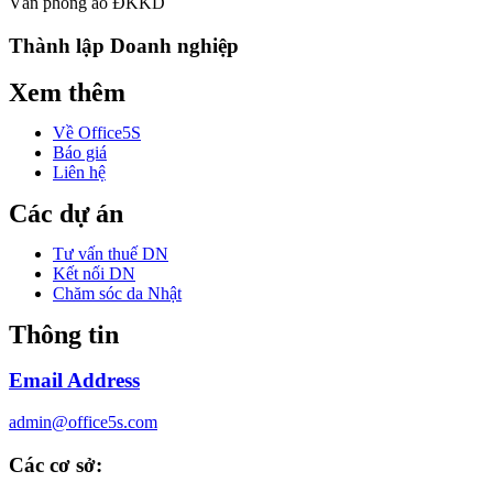
Văn phòng ảo ĐKKD
Thành lập Doanh nghiệp
Xem thêm
Về Office5S
Báo giá
Liên hệ
Các dự án
Tư vấn thuế DN
Kết nối DN
Chăm sóc da Nhật
Thông tin
Email Address
admin@office5s.com
Các cơ sở: