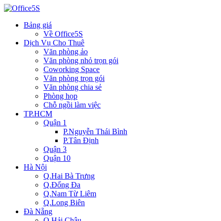
Bảng giá
Về Office5S
Dịch Vụ Cho Thuê
Văn phòng ảo
Văn phòng nhỏ trọn gói
Coworking Space
Văn phòng trọn gói
Văn phòng chia sẻ
Phòng họp
Chỗ ngồi làm việc
TP.HCM
Quận 1
P.Nguyễn Thái Bình
P.Tân Định
Quận 3
Quận 10
Hà Nội
Q.Hai Bà Trưng
Q.Đống Đa
Q.Nam Từ Liêm
Q.Long Biên
Đà Nẵng
Q.Hải Châu