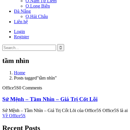
Q.Nam Từ Liêm
Q.Long Biên
Đà Nẵng
Q.Hải Châu
Liên hệ
Login
Register
tầm nhìn
Home
Posts tagged"tầm nhìn"
Office5S
0 Comments
Sứ Mệnh – Tầm Nhìn – Giá Trị Cốt Lõi
Sứ Mệnh – Tầm Nhìn – Giá Trị Cốt Lõi của Office5S Office5S là ai
Về Office5S
Recent Posts