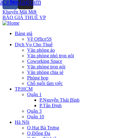
acebook
Instagram
Khuyến Mãi Mới
BÁO GIÁ THUÊ VP
Bảng giá
Về Office5S
Dịch Vụ Cho Thuê
Văn phòng ảo
Văn phòng nhỏ trọn gói
Coworking Space
Văn phòng trọn gói
Văn phòng chia sẻ
Phòng họp
Chỗ ngồi làm việc
TP.HCM
Quận 1
P.Nguyễn Thái Bình
P.Tân Định
Quận 3
Quận 10
Hà Nội
Q.Hai Bà Trưng
Q.Đống Đa