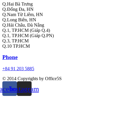
Q.Hai Bà Trưng
Q.Đống Đa, HN
Q.Nam Từ Liêm, HN
Q.Long Biên, HN
Q.Hải Châu, Đà Nẵng
Q.1, TP.HCM (Giáp Q.4)
Q.1, TP.HCM (Giáp Q.PN)
Q.3, TP.HCM
Q.10 TP.HCM
Phone
+84 91 203 5885
© 2014 Copyrights by Office5S
acebook
Instagram