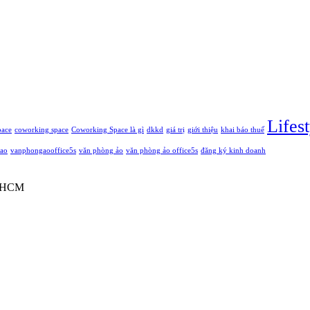
Lifest
pace
coworking space
Coworking Space là gì
dkkd
giá trị
giới thiệu
khai báo thuế
ao
vanphongaooffice5s
văn phòng ảo
văn phòng ảo office5s
đăng ký kinh doanh
P.HCM