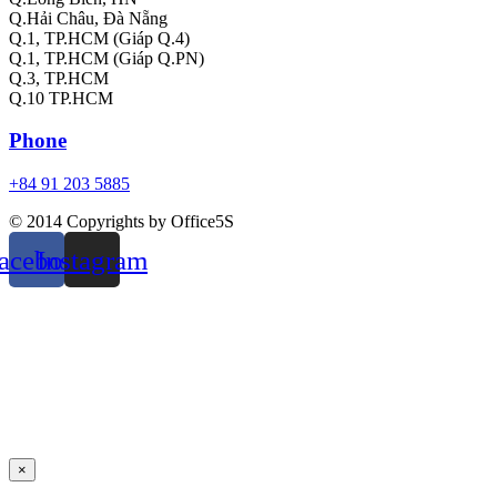
Q.Hải Châu, Đà Nẵng
Q.1, TP.HCM (Giáp Q.4)
Q.1, TP.HCM (Giáp Q.PN)
Q.3, TP.HCM
Q.10 TP.HCM
Phone
+84 91 203 5885
© 2014 Copyrights by Office5S
acebook
Instagram
×