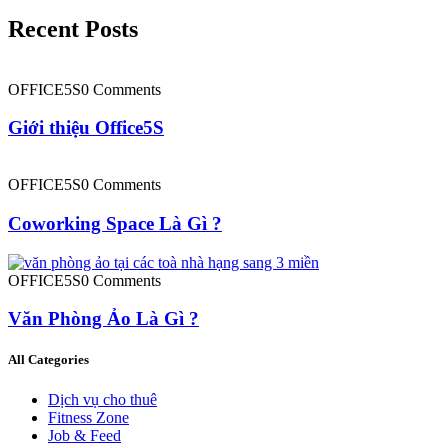
Recent Posts
OFFICE5S
0 Comments
Giới thiệu Office5S
OFFICE5S
0 Comments
Coworking Space Là Gì ?
OFFICE5S
0 Comments
Văn Phòng Ảo Là Gì ?
All Categories
Dịch vụ cho thuê
Fitness Zone
Job & Feed