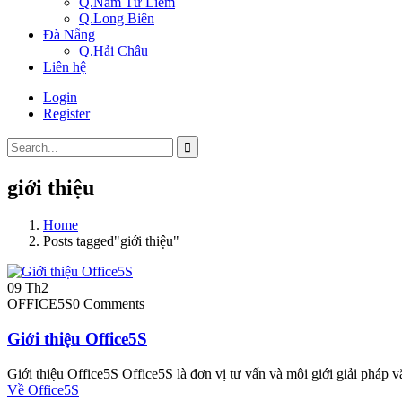
Q.Nam Từ Liêm
Q.Long Biên
Đà Nẵng
Q.Hải Châu
Liên hệ
Login
Register
giới thiệu
Home
Posts tagged"giới thiệu"
09
Th2
OFFICE5S
0 Comments
Giới thiệu Office5S
Giới thiệu Office5S Office5S là đơn vị tư vấn và môi giới giải pháp v
Về Office5S