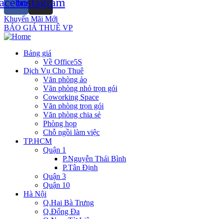
acebook
Instagram
Khuyến Mãi Mới
BÁO GIÁ THUÊ VP
Bảng giá
Về Office5S
Dịch Vụ Cho Thuê
Văn phòng ảo
Văn phòng nhỏ trọn gói
Coworking Space
Văn phòng trọn gói
Văn phòng chia sẻ
Phòng họp
Chỗ ngồi làm việc
TP.HCM
Quận 1
P.Nguyễn Thái Bình
P.Tân Định
Quận 3
Quận 10
Hà Nội
Q.Hai Bà Trưng
Q.Đống Đa