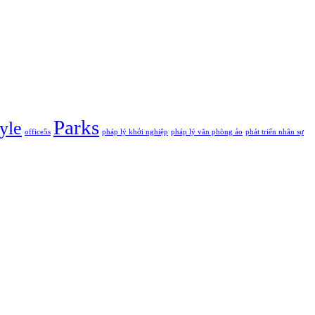
Parks
yle
office5s
pháp lý khởi nghiệp
pháp lý văn phòng ảo
phát triển nhân sự