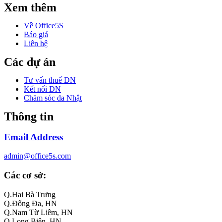
Xem thêm
Về Office5S
Báo giá
Liên hệ
Các dự án
Tư vấn thuế DN
Kết nối DN
Chăm sóc da Nhật
Thông tin
Email Address
admin@office5s.com
Các cơ sở:
Q.Hai Bà Trưng
Q.Đống Đa, HN
Q.Nam Từ Liêm, HN
Q.Long Biên, HN