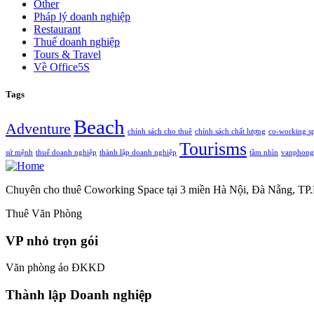
Other
Pháp lý doanh nghiệp
Restaurant
Thuế doanh nghiệp
Tours & Travel
Về Office5S
Tags
Beach
Adventure
chính sách cho thuê
chính sách chất lượng
co-working s
Tourisms
sứ mệnh
thuế doanh nghiệp
thành lập doanh nghiệp
tầm nhìn
vanphong
Chuyên cho thuê Coworking Space tại 3 miền Hà Nội, Đà Nẵng, T
Thuê Văn Phòng
VP nhỏ trọn gói
Văn phòng ảo ĐKKD
Thành lập Doanh nghiệp