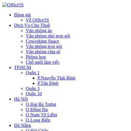
Bảng giá
Về Office5S
Dịch Vụ Cho Thuê
Văn phòng ảo
Văn phòng nhỏ trọn gói
Coworking Space
Văn phòng trọn gói
Văn phòng chia sẻ
Phòng họp
Chỗ ngồi làm việc
TP.HCM
Quận 1
P.Nguyễn Thái Bình
P.Tân Định
Quận 3
Quận 10
Hà Nội
Q.Hai Bà Trưng
Q.Đống Đa
Q.Nam Từ Liêm
Q.Long Biên
Đà Nẵng
Q.Hải Châu