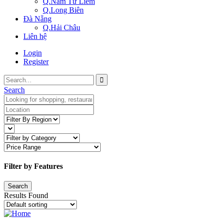
Q.Nam Từ Liêm
Q.Long Biên
Đà Nẵng
Q.Hải Châu
Liên hệ
Login
Register
Search
Filter by Features
Results Found