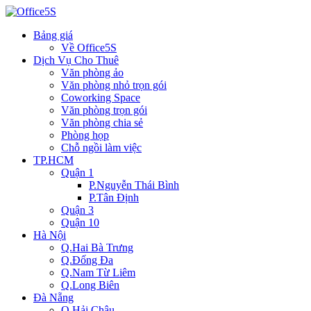
Bảng giá
Về Office5S
Dịch Vụ Cho Thuê
Văn phòng ảo
Văn phòng nhỏ trọn gói
Coworking Space
Văn phòng trọn gói
Văn phòng chia sẻ
Phòng họp
Chỗ ngồi làm việc
TP.HCM
Quận 1
P.Nguyễn Thái Bình
P.Tân Định
Quận 3
Quận 10
Hà Nội
Q.Hai Bà Trưng
Q.Đống Đa
Q.Nam Từ Liêm
Q.Long Biên
Đà Nẵng
Q.Hải Châu