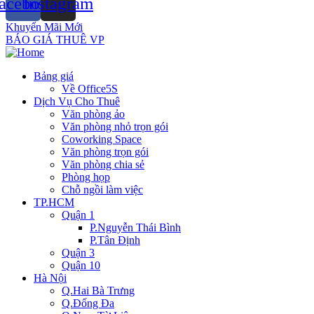
acebook
Instagram
Khuyến Mãi Mới
BÁO GIÁ THUÊ VP
Bảng giá
Về Office5S
Dịch Vụ Cho Thuê
Văn phòng ảo
Văn phòng nhỏ trọn gói
Coworking Space
Văn phòng trọn gói
Văn phòng chia sẻ
Phòng họp
Chỗ ngồi làm việc
TP.HCM
Quận 1
P.Nguyễn Thái Bình
P.Tân Định
Quận 3
Quận 10
Hà Nội
Q.Hai Bà Trưng
Q.Đống Đa