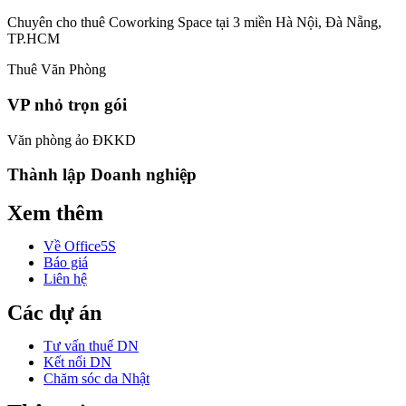
Chuyên cho thuê Coworking Space tại 3 miền Hà Nội, Đà Nẵng,
TP.HCM
Thuê Văn Phòng
VP nhỏ trọn gói
Văn phòng ảo ĐKKD
Thành lập Doanh nghiệp
Xem thêm
Về Office5S
Báo giá
Liên hệ
Các dự án
Tư vấn thuế DN
Kết nối DN
Chăm sóc da Nhật