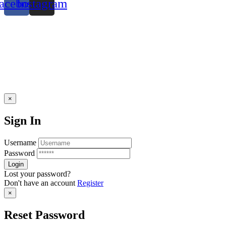
acebook
Instagram
×
Sign In
Username
Password
Lost your password?
Don't have an account
Register
×
Reset Password