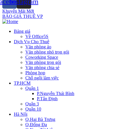
acebook
Instagram
Khuyến Mãi Mới
BÁO GIÁ THUÊ VP
Bảng giá
Về Office5S
Dịch Vụ Cho Thuê
Văn phòng ảo
Văn phòng nhỏ trọn gói
Coworking Space
Văn phòng trọn gói
Văn phòng chia sẻ
Phòng họp
Chỗ ngồi làm việc
TP.HCM
Quận 1
P.Nguyễn Thái Bình
P.Tân Định
Quận 3
Quận 10
Hà Nội
Q.Hai Bà Trưng
Q.Đống Đa