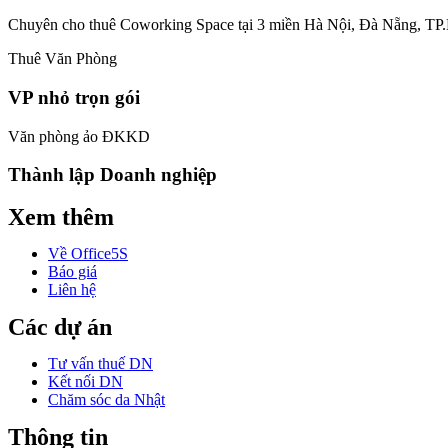
Chuyên cho thuê Coworking Space tại 3 miền Hà Nội, Đà Nẵng, T
Thuê Văn Phòng
VP nhỏ trọn gói
Văn phòng ảo ĐKKD
Thành lập Doanh nghiệp
Xem thêm
Về Office5S
Báo giá
Liên hệ
Các dự án
Tư vấn thuế DN
Kết nối DN
Chăm sóc da Nhật
Thông tin