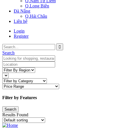
Q.Nam Từ Liêm
Q.Long Biên
Đà Nẵng
Q.Hải Châu
Liên hệ
Login
Register
Search
Filter by Features
Results Found