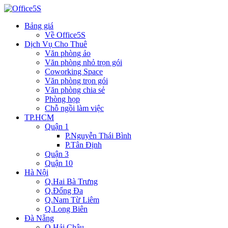
Bảng giá
Về Office5S
Dịch Vụ Cho Thuê
Văn phòng ảo
Văn phòng nhỏ trọn gói
Coworking Space
Văn phòng trọn gói
Văn phòng chia sẻ
Phòng họp
Chỗ ngồi làm việc
TP.HCM
Quận 1
P.Nguyễn Thái Bình
P.Tân Định
Quận 3
Quận 10
Hà Nội
Q.Hai Bà Trưng
Q.Đống Đa
Q.Nam Từ Liêm
Q.Long Biên
Đà Nẵng
Q.Hải Châu