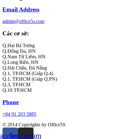
Email Address
admin@office5s.com
Các cơ sở:
Q.Hai Bà Trưng
Q.Đống Đa, HN
Q.Nam Từ Liêm, HN
Q.Long Biên, HN
Q.Hải Châu, Đà Nẵng
Q.1, TP.HCM (Giáp Q.4)
Q.1, TP.HCM (Giáp Q.PN)
Q.3, TP.HCM
Q.10 TP.HCM
Phone
+84 91 203 5885
© 2014 Copyrights by Office5S
acebook
Instagram