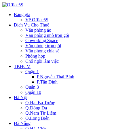
Bảng giá
Về Office5S
Dịch Vụ Cho Thuê
Văn phòng ảo
Văn phòng nhỏ trọn gói
Coworking Space
Văn phòng trọn gói
Văn phòng chia sẻ
Phòng họp
Chỗ ngồi làm việc
TP.HCM
Quận 1
P.Nguyễn Thái Bình
P.Tân Định
Quận 3
Quận 10
Hà Nội
Q.Hai Bà Trưng
Q.Đống Đa
Q.Nam Từ Liêm
Q.Long Biên
Đà Nẵng
Q.Hải Châu