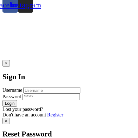
acebook
Instagram
×
Sign In
Username
Password
Lost your password?
Don't have an account
Register
×
Reset Password