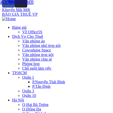
acebook
Instagram
Khuyến Mãi Mới
BÁO GIÁ THUÊ VP
Bảng giá
Về Office5S
Dịch Vụ Cho Thuê
Văn phòng ảo
Văn phòng nhỏ trọn gói
Coworking Space
Văn phòng trọn gói
Văn phòng chia sẻ
Phòng họp
Chỗ ngồi làm việc
TP.HCM
Quận 1
P.Nguyễn Thái Bình
P.Tân Định
Quận 3
Quận 10
Hà Nội
Q.Hai Bà Trưng
Q.Đống Đa