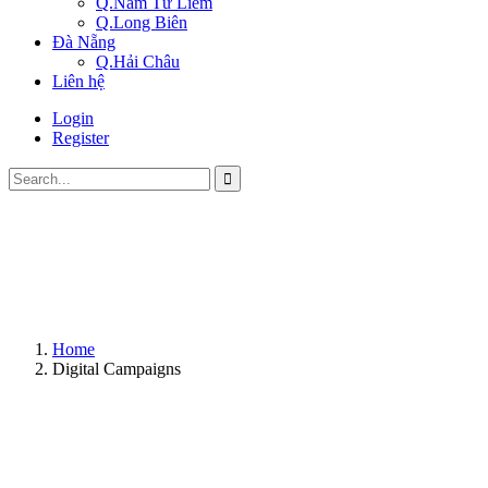
Q.Nam Từ Liêm
Q.Long Biên
Đà Nẵng
Q.Hải Châu
Liên hệ
Login
Register
Home
Digital Campaigns