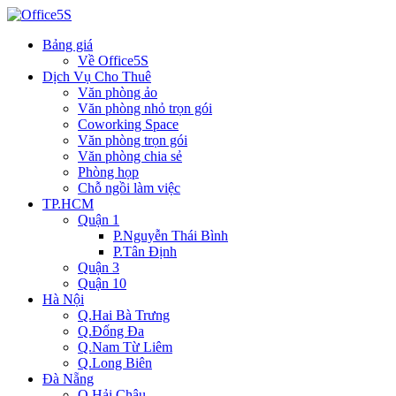
Bảng giá
Về Office5S
Dịch Vụ Cho Thuê
Văn phòng ảo
Văn phòng nhỏ trọn gói
Coworking Space
Văn phòng trọn gói
Văn phòng chia sẻ
Phòng họp
Chỗ ngồi làm việc
TP.HCM
Quận 1
P.Nguyễn Thái Bình
P.Tân Định
Quận 3
Quận 10
Hà Nội
Q.Hai Bà Trưng
Q.Đống Đa
Q.Nam Từ Liêm
Q.Long Biên
Đà Nẵng
Q.Hải Châu