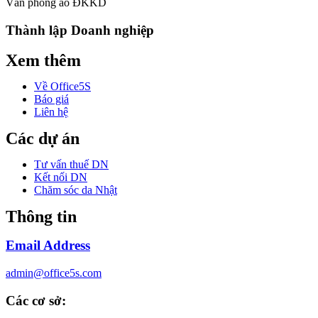
Văn phòng ảo ĐKKD
Thành lập Doanh nghiệp
Xem thêm
Về Office5S
Báo giá
Liên hệ
Các dự án
Tư vấn thuế DN
Kết nối DN
Chăm sóc da Nhật
Thông tin
Email Address
admin@office5s.com
Các cơ sở: