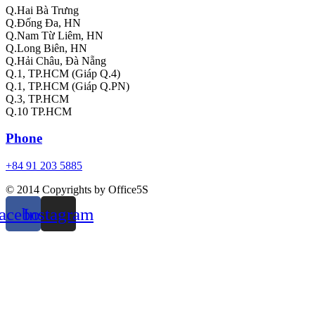
Q.Hai Bà Trưng
Q.Đống Đa, HN
Q.Nam Từ Liêm, HN
Q.Long Biên, HN
Q.Hải Châu, Đà Nẵng
Q.1, TP.HCM (Giáp Q.4)
Q.1, TP.HCM (Giáp Q.PN)
Q.3, TP.HCM
Q.10 TP.HCM
Phone
+84 91 203 5885
© 2014 Copyrights by Office5S
acebook
Instagram