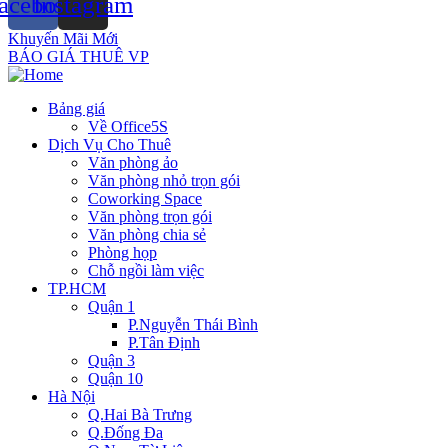
acebook
Instagram
Khuyến Mãi Mới
BÁO GIÁ THUÊ VP
Bảng giá
Về Office5S
Dịch Vụ Cho Thuê
Văn phòng ảo
Văn phòng nhỏ trọn gói
Coworking Space
Văn phòng trọn gói
Văn phòng chia sẻ
Phòng họp
Chỗ ngồi làm việc
TP.HCM
Quận 1
P.Nguyễn Thái Bình
P.Tân Định
Quận 3
Quận 10
Hà Nội
Q.Hai Bà Trưng
Q.Đống Đa