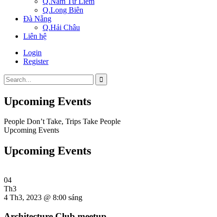
Q.Nam Từ Liêm
Q.Long Biên
Đà Nẵng
Q.Hải Châu
Liên hệ
Login
Register
Upcoming Events
People Don’t Take, Trips Take People
Upcoming Events
Upcoming Events
04
Th3
4 Th3, 2023 @ 8:00 sáng
Architecture Club meetup