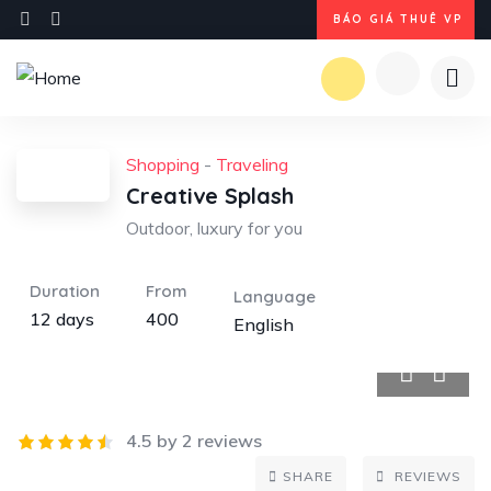
BÁO GIÁ THUÊ VP
Shopping
-
Traveling
Creative Splash
Outdoor, luxury for you
Duration
From
Language
12 days
400
English
5
4.5 by 2 reviews
SHARE
REVIEWS