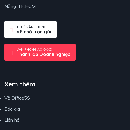
Nẵng, TP.HCM
THUÊ VĂN PHÒNG
VP nhỏ trọn gói
VĂN PHÒNG ẢO ĐKKD
Thành lập Doanh nghiệp
Xem thêm
Về Office5S
Báo giá
Liên hệ