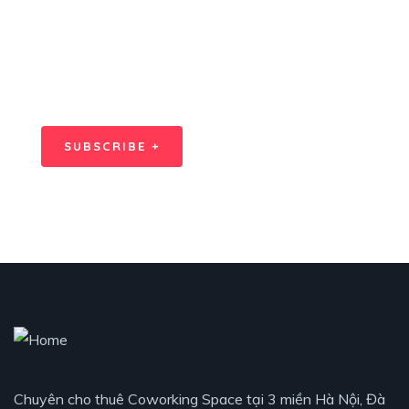
SPECIAL ADVISORS
Quis autem vel eum iure
repreh ende
SUBSCRIBE +
Chuyên cho thuê Coworking Space tại 3 miền Hà Nội, Đà