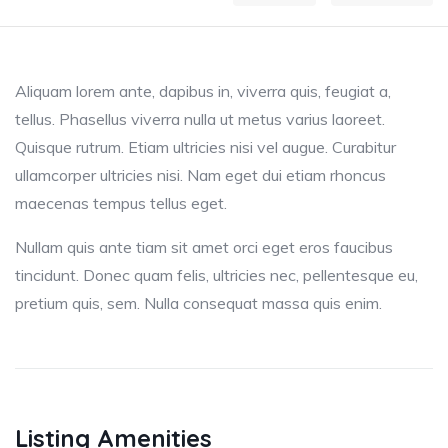
Aliquam lorem ante, dapibus in, viverra quis, feugiat a,
tellus. Phasellus viverra nulla ut metus varius laoreet.
Quisque rutrum. Etiam ultricies nisi vel augue. Curabitur
ullamcorper ultricies nisi. Nam eget dui etiam rhoncus
maecenas tempus tellus eget.
Nullam quis ante tiam sit amet orci eget eros faucibus
tincidunt. Donec quam felis, ultricies nec, pellentesque eu,
pretium quis, sem. Nulla consequat massa quis enim.
Listing Amenities