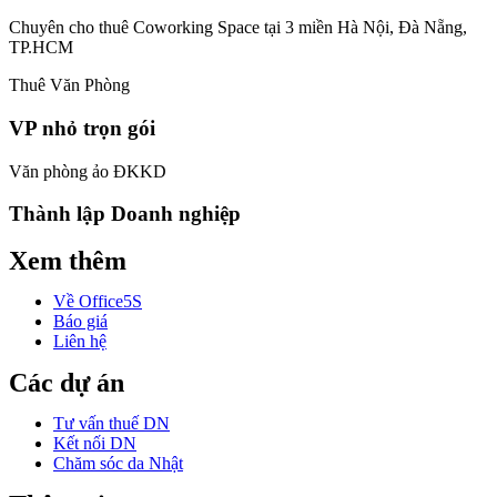
Chuyên cho thuê Coworking Space tại 3 miền Hà Nội, Đà Nẵng,
TP.HCM
Thuê Văn Phòng
VP nhỏ trọn gói
Văn phòng ảo ĐKKD
Thành lập Doanh nghiệp
Xem thêm
Về Office5S
Báo giá
Liên hệ
Các dự án
Tư vấn thuế DN
Kết nối DN
Chăm sóc da Nhật