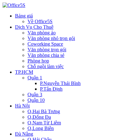
Bảng giá
Về Office5S
Dịch Vụ Cho Thuê
Văn phòng ảo
Văn phòng nhỏ trọn gói
Coworking Space
Văn phòng trọn gói
Văn phòng chia sẻ
Phòng họp
Chỗ ngồi làm việc
TP.HCM
Quận 1
P.Nguyễn Thái Bình
P.Tân Định
Quận 3
Quận 10
Hà Nội
Q.Hai Bà Trưng
Q.Đống Đa
Q.Nam Từ Liêm
Q.Long Biên
Đà Nẵng
Q.Hải Châu