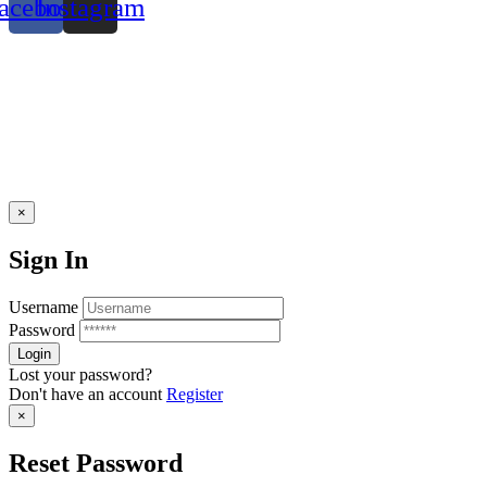
acebook
Instagram
×
Sign In
Username
Password
Lost your password?
Don't have an account
Register
×
Reset Password