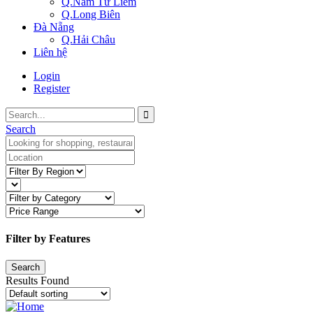
Q.Nam Từ Liêm
Q.Long Biên
Đà Nẵng
Q.Hải Châu
Liên hệ
Login
Register
Search
Filter by Features
Results Found