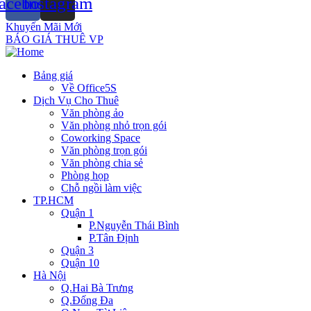
acebook
Instagram
Khuyến Mãi Mới
BÁO GIÁ THUÊ VP
Bảng giá
Về Office5S
Dịch Vụ Cho Thuê
Văn phòng ảo
Văn phòng nhỏ trọn gói
Coworking Space
Văn phòng trọn gói
Văn phòng chia sẻ
Phòng họp
Chỗ ngồi làm việc
TP.HCM
Quận 1
P.Nguyễn Thái Bình
P.Tân Định
Quận 3
Quận 10
Hà Nội
Q.Hai Bà Trưng
Q.Đống Đa