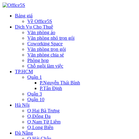
Bảng giá
Về Office5S
Dịch Vụ Cho Thuê
Văn phòng ảo
Văn phòng nhỏ trọn gói
Coworking Space
Văn phòng trọn gói
Văn phòng chia sẻ
Phòng họp
Chỗ ngồi làm việc
TP.HCM
Quận 1
P.Nguyễn Thái Bình
P.Tân Định
Quận 3
Quận 10
Hà Nội
Q.Hai Bà Trưng
Q.Đống Đa
Q.Nam Từ Liêm
Q.Long Biên
Đà Nẵng
Q.Hải Châu