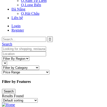
Q.Nam Từ Liêm
Q.Long Biên
Đà Nẵng
Q.Hải Châu
Liên hệ
Login
Register
Search
Filter by Features
Results Found