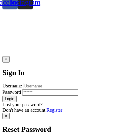
acebook
Instagram
×
Sign In
Username
Password
Lost your password?
Don't have an account
Register
×
Reset Password