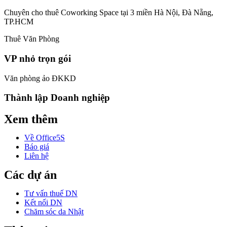
Chuyên cho thuê Coworking Space tại 3 miền Hà Nội, Đà Nẵng,
TP.HCM
Thuê Văn Phòng
VP nhỏ trọn gói
Văn phòng ảo ĐKKD
Thành lập Doanh nghiệp
Xem thêm
Về Office5S
Báo giá
Liên hệ
Các dự án
Tư vấn thuế DN
Kết nối DN
Chăm sóc da Nhật