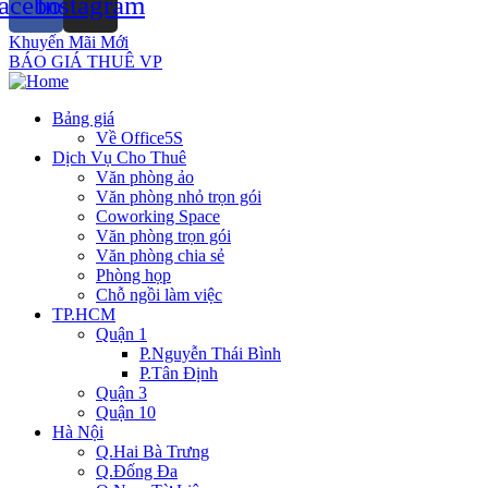
acebook
Instagram
Khuyến Mãi Mới
BÁO GIÁ THUÊ VP
Bảng giá
Về Office5S
Dịch Vụ Cho Thuê
Văn phòng ảo
Văn phòng nhỏ trọn gói
Coworking Space
Văn phòng trọn gói
Văn phòng chia sẻ
Phòng họp
Chỗ ngồi làm việc
TP.HCM
Quận 1
P.Nguyễn Thái Bình
P.Tân Định
Quận 3
Quận 10
Hà Nội
Q.Hai Bà Trưng
Q.Đống Đa