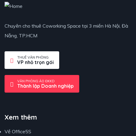
Chuyên cho thuê Coworking Space tại 3 miền Hà Nội, Đà
Nẵng, TP.HCM
THUÊ VĂN PHÒNG
VP nhỏ trọn gói
VĂN PHÒNG ẢO ĐKKD
Thành lập Doanh nghiệp
Xem thêm
Về Office5S