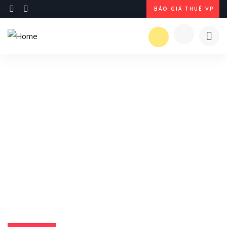
BÁO GIÁ THUÊ VP
Explore The Worlds
People Don’t Take, Trips Take People