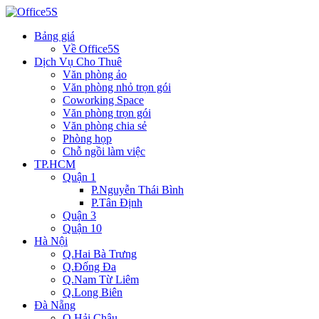
Bảng giá
Về Office5S
Dịch Vụ Cho Thuê
Văn phòng ảo
Văn phòng nhỏ trọn gói
Coworking Space
Văn phòng trọn gói
Văn phòng chia sẻ
Phòng họp
Chỗ ngồi làm việc
TP.HCM
Quận 1
P.Nguyễn Thái Bình
P.Tân Định
Quận 3
Quận 10
Hà Nội
Q.Hai Bà Trưng
Q.Đống Đa
Q.Nam Từ Liêm
Q.Long Biên
Đà Nẵng
Q.Hải Châu