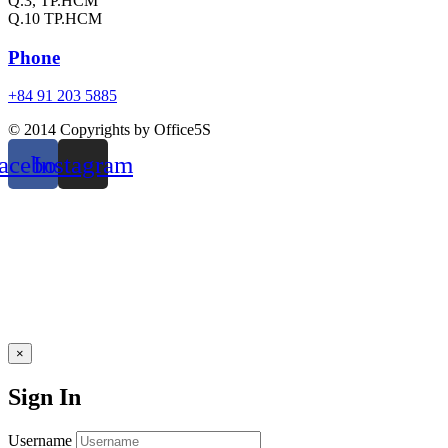
Q.3, TP.HCM
Q.10 TP.HCM
Phone
+84 91 203 5885
© 2014 Copyrights by Office5S
acebook
Instagram
×
Sign In
Username