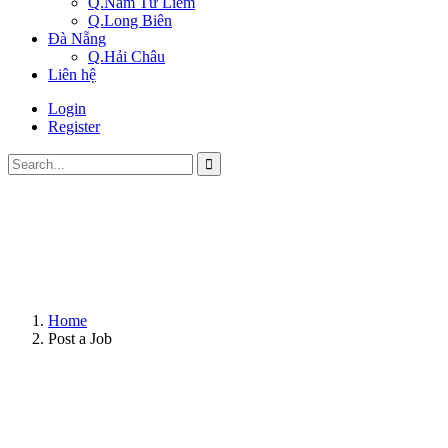
Q.Nam Từ Liêm
Q.Long Biên
Đà Nẵng
Q.Hải Châu
Liên hệ
Login
Register
Home
Post a Job