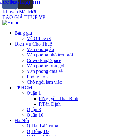
acebook
Instagram
Khuyến Mãi Mới
BÁO GIÁ THUÊ VP
Bảng giá
Về Office5S
Dịch Vụ Cho Thuê
Văn phòng ảo
Văn phòng nhỏ trọn gói
Coworking Space
Văn phòng trọn gói
Văn phòng chia sẻ
Phòng họp
Chỗ ngồi làm việc
TP.HCM
Quận 1
P.Nguyễn Thái Bình
P.Tân Định
Quận 3
Quận 10
Hà Nội
Q.Hai Bà Trưng
Q.Đống Đa