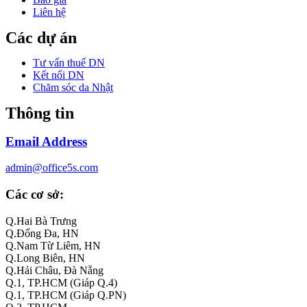
Liên hệ
Các dự án
Tư vấn thuế DN
Kết nối DN
Chăm sóc da Nhật
Thông tin
Email Address
admin@office5s.com
Các cơ sở:
Q.Hai Bà Trưng
Q.Đống Đa, HN
Q.Nam Từ Liêm, HN
Q.Long Biên, HN
Q.Hải Châu, Đà Nẵng
Q.1, TP.HCM (Giáp Q.4)
Q.1, TP.HCM (Giáp Q.PN)