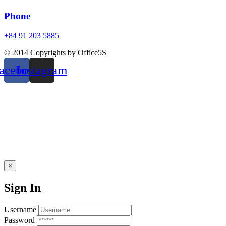
Phone
+84 91 203 5885
© 2014 Copyrights by Office5S
acebook
Instagram
×
Sign In
Username
Password