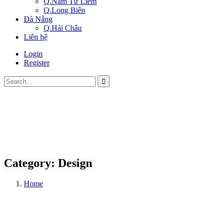
Q.Nam Từ Liêm
Q.Long Biên
Đà Nẵng
Q.Hải Châu
Liên hệ
Login
Register
Category:
Design
Home