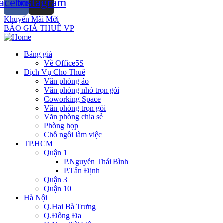
acebook
Instagram
Khuyến Mãi Mới
BÁO GIÁ THUÊ VP
Bảng giá
Về Office5S
Dịch Vụ Cho Thuê
Văn phòng ảo
Văn phòng nhỏ trọn gói
Coworking Space
Văn phòng trọn gói
Văn phòng chia sẻ
Phòng họp
Chỗ ngồi làm việc
TP.HCM
Quận 1
P.Nguyễn Thái Bình
P.Tân Định
Quận 3
Quận 10
Hà Nội
Q.Hai Bà Trưng
Q.Đống Đa