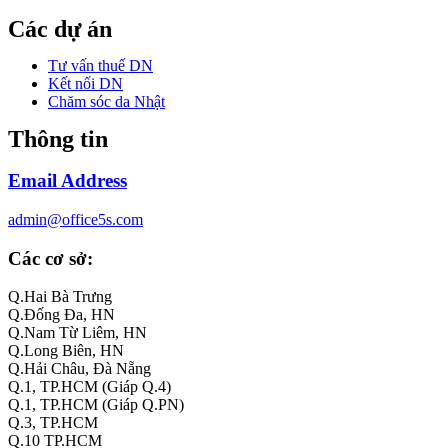
Các dự án
Tư vấn thuế DN
Kết nối DN
Chăm sóc da Nhật
Thông tin
Email Address
admin@office5s.com
Các cơ sở:
Q.Hai Bà Trưng
Q.Đống Đa, HN
Q.Nam Từ Liêm, HN
Q.Long Biên, HN
Q.Hải Châu, Đà Nẵng
Q.1, TP.HCM (Giáp Q.4)
Q.1, TP.HCM (Giáp Q.PN)
Q.3, TP.HCM
Q.10 TP.HCM