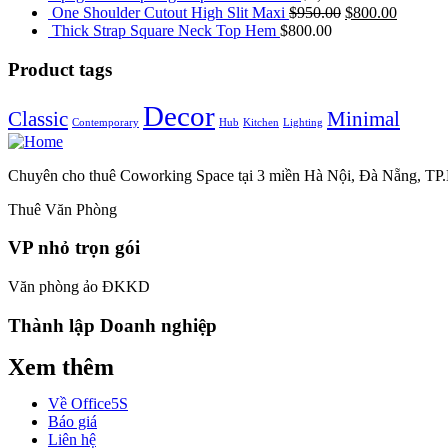
One Shoulder Cutout High Slit Maxi
$
950.00
$
800.00
Thick Strap Square Neck Top Hem
$
800.00
Product tags
Decor
Classic
Minimal
Contemporary
Hub
Kitchen
Lighting
Chuyên cho thuê Coworking Space tại 3 miền Hà Nội, Đà Nẵng, T
Thuê Văn Phòng
VP nhỏ trọn gói
Văn phòng ảo ĐKKD
Thành lập Doanh nghiệp
Xem thêm
Về Office5S
Báo giá
Liên hệ