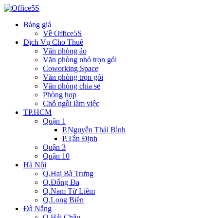
Bảng giá
Về Office5S
Dịch Vụ Cho Thuê
Văn phòng ảo
Văn phòng nhỏ trọn gói
Coworking Space
Văn phòng trọn gói
Văn phòng chia sẻ
Phòng họp
Chỗ ngồi làm việc
TP.HCM
Quận 1
P.Nguyễn Thái Bình
P.Tân Định
Quận 3
Quận 10
Hà Nội
Q.Hai Bà Trưng
Q.Đống Đa
Q.Nam Từ Liêm
Q.Long Biên
Đà Nẵng
Q.Hải Châu