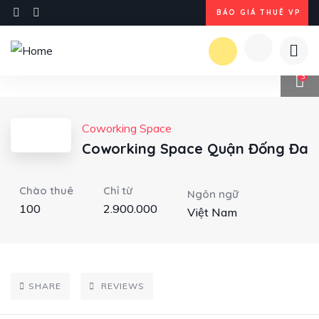
BÁO GIÁ THUÊ VP
3
Coworking Space
Coworking Space Quận Đống Đa
Chào thuê
Chỉ từ
Ngôn ngữ
100
2.900.000
Việt Nam
SHARE
REVIEWS