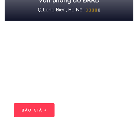
Văn phòng ảo ĐKKD
Q.Long Biên, Hà Nội
Cần báo giá
thuê VP
ĐỘI NGŨ CHĂM SÓC KH
Chuyên nghiệp và nhanh
chóng
BÁO GIÁ +