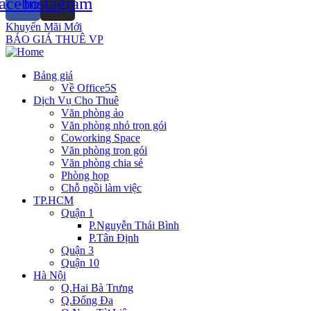
acebook
Instagram
Khuyến Mãi Mới
BÁO GIÁ THUÊ VP
Bảng giá
Về Office5S
Dịch Vụ Cho Thuê
Văn phòng ảo
Văn phòng nhỏ trọn gói
Coworking Space
Văn phòng trọn gói
Văn phòng chia sẻ
Phòng họp
Chỗ ngồi làm việc
TP.HCM
Quận 1
P.Nguyễn Thái Bình
P.Tân Định
Quận 3
Quận 10
Hà Nội
Q.Hai Bà Trưng
Q.Đống Đa