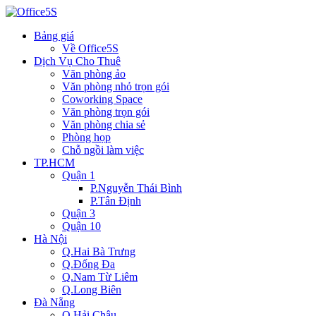
Bảng giá
Về Office5S
Dịch Vụ Cho Thuê
Văn phòng ảo
Văn phòng nhỏ trọn gói
Coworking Space
Văn phòng trọn gói
Văn phòng chia sẻ
Phòng họp
Chỗ ngồi làm việc
TP.HCM
Quận 1
P.Nguyễn Thái Bình
P.Tân Định
Quận 3
Quận 10
Hà Nội
Q.Hai Bà Trưng
Q.Đống Đa
Q.Nam Từ Liêm
Q.Long Biên
Đà Nẵng
Q.Hải Châu