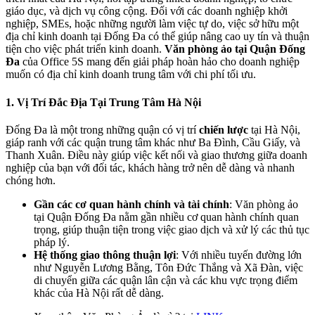
giáo dục, và dịch vụ công cộng. Đối với các doanh nghiệp khởi
nghiệp, SMEs, hoặc những người làm việc tự do, việc sở hữu một
địa chỉ kinh doanh tại Đống Đa có thể giúp nâng cao uy tín và thuận
tiện cho việc phát triển kinh doanh.
Văn phòng ảo tại Quận Đống
Đa
của Office 5S mang đến giải pháp hoàn hảo cho doanh nghiệp
muốn có địa chỉ kinh doanh trung tâm với chi phí tối ưu.
1.
Vị Trí Đắc Địa Tại Trung Tâm Hà Nội
Đống Đa là một trong những quận có vị trí
chiến lược
tại Hà Nội,
giáp ranh với các quận trung tâm khác như Ba Đình, Cầu Giấy, và
Thanh Xuân. Điều này giúp việc kết nối và giao thương giữa doanh
nghiệp của bạn với đối tác, khách hàng trở nên dễ dàng và nhanh
chóng hơn.
Gần các cơ quan hành chính và tài chính
: Văn phòng ảo
tại Quận Đống Đa nằm gần nhiều cơ quan hành chính quan
trọng, giúp thuận tiện trong việc giao dịch và xử lý các thủ tục
pháp lý.
Hệ thống giao thông thuận lợi
: Với nhiều tuyến đường lớn
như Nguyễn Lương Bằng, Tôn Đức Thắng và Xã Đàn, việc
di chuyển giữa các quận lân cận và các khu vực trọng điểm
khác của Hà Nội rất dễ dàng.