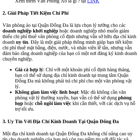
Xem thêm Văn Phòng Ảo là gì ? tại
LINK
2.
Giải Pháp Tiết Kiệm Chi Phí
Văn phòng ảo tại Quận Đống Đa là lựa chọn lý tưởng cho các
doanh nghiệp khởi nghiệp
hoặc doanh nghiệp nhỏ muốn giảm
thiểu chi phí thuê văn phòng cố định nhưng vẫn sở hữu địa chỉ kinh
doanh
uy tín
. Đây là một giải pháp thông minh giúp bạn tiết kiệm
chi phí thuê mặt bằng, điện, nước, và nhân viên lễ tân, nhưng vẫn
đảm bảo rằng doanh nghiệp của bạn có một nơi đăng ký kinh doanh
chuyên nghiệp.
Giá cả hợp lý
: Chỉ với một khoản phí cố định hàng tháng,
bạn có thể sử dụng địa chỉ kinh doanh tại trung tâm Quận
Đống Đa mà không phải trả chi phí cho một văn phòng vật
lý.
Không gian làm việc linh hoạt
: Mặc dù không cần văn
phòng vật lý thường xuyên, bạn vẫn có thể sử dụng
phòng
họp
hoặc
chỗ ngồi làm việc
khi cần thiết, với các dịch vụ hỗ
trợ tối ưu.
3.
Uy Tín Với Địa Chỉ Kinh Doanh Tại Quận Đống Đa
Một địa chỉ kinh doanh tại Quận Đống Đa không chỉ nâng cao uy
tín cho doanh nghiệp của bạn mà còn tạo niềm tin với đối tác và