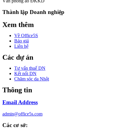
Văn phòng ảo ĐKKD
Thành lập Doanh nghiệp
Xem thêm
Về Office5S
Báo giá
Liên hệ
Các dự án
Tư vấn thuế DN
Kết nối DN
Chăm sóc da Nhật
Thông tin
Email Address
admin@office5s.com
Các cơ sở: