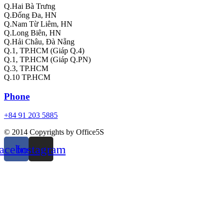
Q.Hai Bà Trưng
Q.Đống Đa, HN
Q.Nam Từ Liêm, HN
Q.Long Biên, HN
Q.Hải Châu, Đà Nẵng
Q.1, TP.HCM (Giáp Q.4)
Q.1, TP.HCM (Giáp Q.PN)
Q.3, TP.HCM
Q.10 TP.HCM
Phone
+84 91 203 5885
© 2014 Copyrights by Office5S
acebook
Instagram