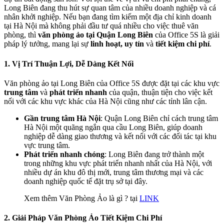
Long Biên đang thu hút sự quan tâm của nhiều doanh nghiệp và cá
nhân khởi nghiệp. Nếu bạn đang tìm kiếm một địa chỉ kinh doanh
tại Hà Nội mà không phải đầu tư quá nhiều cho việc thuê văn
phòng, thì
văn phòng ảo tại Quận Long Biên
của Office 5S là giải
pháp lý tưởng, mang lại sự
linh hoạt, uy tín
và
tiết kiệm chi phí
.
1.
Vị Trí Thuận Lợi, Dễ Dàng Kết Nối
Văn phòng ảo tại Long Biên của Office 5S được đặt tại các khu vực
trung tâm
và
phát triển nhanh
của quận, thuận tiện cho việc kết
nối với các khu vực khác của Hà Nội cũng như các tỉnh lân cận.
Gần trung tâm Hà Nội
: Quận Long Biên chỉ cách trung tâm
Hà Nội một quãng ngắn qua cầu Long Biên, giúp doanh
nghiệp dễ dàng giao thương và kết nối với các đối tác tại khu
vực trung tâm.
Phát triển nhanh chóng
: Long Biên đang trở thành một
trong những khu vực phát triển nhanh nhất của Hà Nội, với
nhiều dự án khu đô thị mới, trung tâm thương mại và các
doanh nghiệp quốc tế đặt trụ sở tại đây.
Xem thêm Văn Phòng Ảo là gì ? tại
LINK
2.
Giải Pháp Văn Phòng Ảo Tiết Kiệm Chi Phí