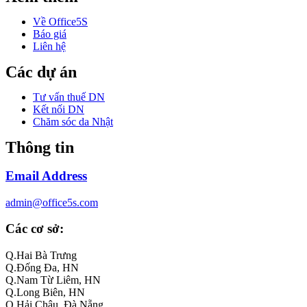
Về Office5S
Báo giá
Liên hệ
Các dự án
Tư vấn thuế DN
Kết nối DN
Chăm sóc da Nhật
Thông tin
Email Address
admin@office5s.com
Các cơ sở:
Q.Hai Bà Trưng
Q.Đống Đa, HN
Q.Nam Từ Liêm, HN
Q.Long Biên, HN
Q.Hải Châu, Đà Nẵng