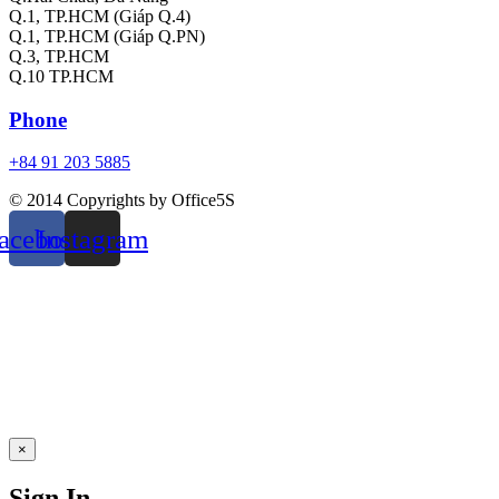
Q.1, TP.HCM (Giáp Q.4)
Q.1, TP.HCM (Giáp Q.PN)
Q.3, TP.HCM
Q.10 TP.HCM
Phone
+84 91 203 5885
© 2014 Copyrights by Office5S
acebook
Instagram
×
Sign In