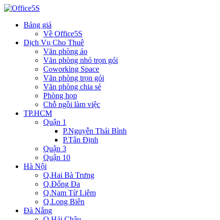
Bảng giá
Về Office5S
Dịch Vụ Cho Thuê
Văn phòng ảo
Văn phòng nhỏ trọn gói
Coworking Space
Văn phòng trọn gói
Văn phòng chia sẻ
Phòng họp
Chỗ ngồi làm việc
TP.HCM
Quận 1
P.Nguyễn Thái Bình
P.Tân Định
Quận 3
Quận 10
Hà Nội
Q.Hai Bà Trưng
Q.Đống Đa
Q.Nam Từ Liêm
Q.Long Biên
Đà Nẵng
Q.Hải Châu