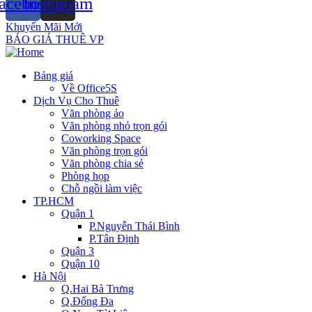
acebook
Instagram
Khuyến Mãi Mới
BÁO GIÁ THUÊ VP
Bảng giá
Về Office5S
Dịch Vụ Cho Thuê
Văn phòng ảo
Văn phòng nhỏ trọn gói
Coworking Space
Văn phòng trọn gói
Văn phòng chia sẻ
Phòng họp
Chỗ ngồi làm việc
TP.HCM
Quận 1
P.Nguyễn Thái Bình
P.Tân Định
Quận 3
Quận 10
Hà Nội
Q.Hai Bà Trưng
Q.Đống Đa