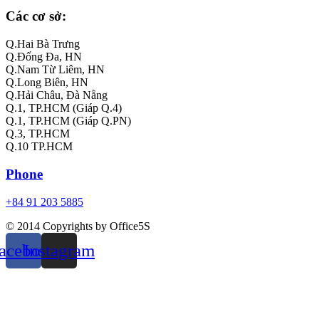
Các cơ sở:
Q.Hai Bà Trưng
Q.Đống Đa, HN
Q.Nam Từ Liêm, HN
Q.Long Biên, HN
Q.Hải Châu, Đà Nẵng
Q.1, TP.HCM (Giáp Q.4)
Q.1, TP.HCM (Giáp Q.PN)
Q.3, TP.HCM
Q.10 TP.HCM
Phone
+84 91 203 5885
© 2014 Copyrights by Office5S
acebook
Instagram