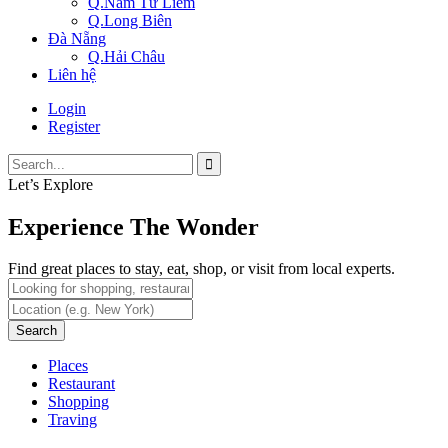
Q.Nam Từ Liêm
Q.Long Biên
Đà Nẵng
Q.Hải Châu
Liên hệ
Login
Register
Let’s Explore
Experience The Wonder
Find great places to stay, eat, shop, or visit from local experts.
Search
Places
Restaurant
Shopping
Traving