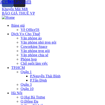
acebook
Instagram
Khuyến Mãi Mới
BÁO GIÁ THUÊ VP
Bảng giá
Về Office5S
Dịch Vụ Cho Thuê
Văn phòng ảo
Văn phòng nhỏ trọn gói
Coworking Space
Văn phòng trọn gói
Văn phòng chia sẻ
Phòng họp
Chỗ ngồi làm việc
TP.HCM
Quận 1
P.Nguyễn Thái Bình
P.Tân Định
Quận 3
Quận 10
Hà Nội
Q.Hai Bà Trưng
Q.Đống Đa