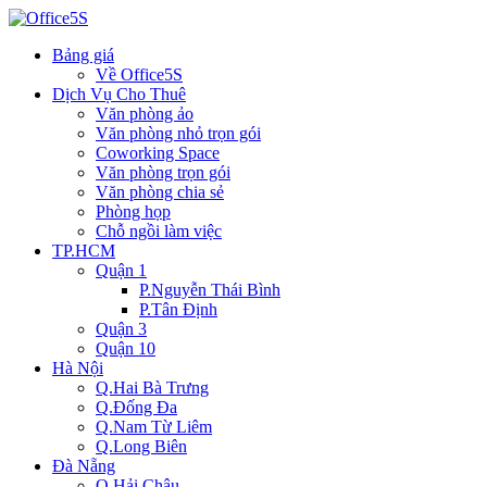
Bảng giá
Về Office5S
Dịch Vụ Cho Thuê
Văn phòng ảo
Văn phòng nhỏ trọn gói
Coworking Space
Văn phòng trọn gói
Văn phòng chia sẻ
Phòng họp
Chỗ ngồi làm việc
TP.HCM
Quận 1
P.Nguyễn Thái Bình
P.Tân Định
Quận 3
Quận 10
Hà Nội
Q.Hai Bà Trưng
Q.Đống Đa
Q.Nam Từ Liêm
Q.Long Biên
Đà Nẵng
Q.Hải Châu