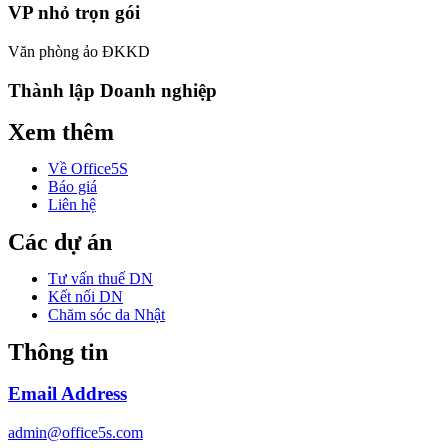
VP nhỏ trọn gói
Văn phòng ảo ĐKKD
Thành lập Doanh nghiệp
Xem thêm
Về Office5S
Báo giá
Liên hệ
Các dự án
Tư vấn thuế DN
Kết nối DN
Chăm sóc da Nhật
Thông tin
Email Address
admin@office5s.com