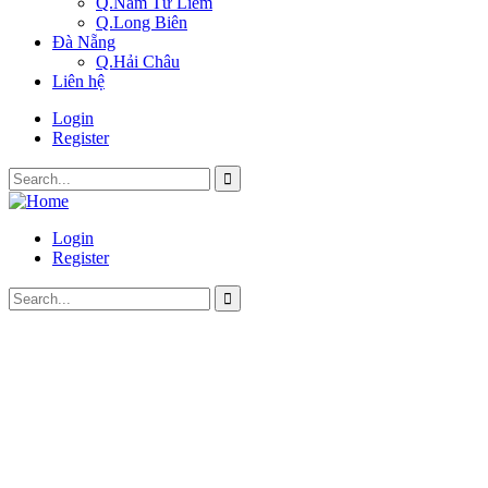
Q.Nam Từ Liêm
Q.Long Biên
Đà Nẵng
Q.Hải Châu
Liên hệ
Login
Register
Login
Register