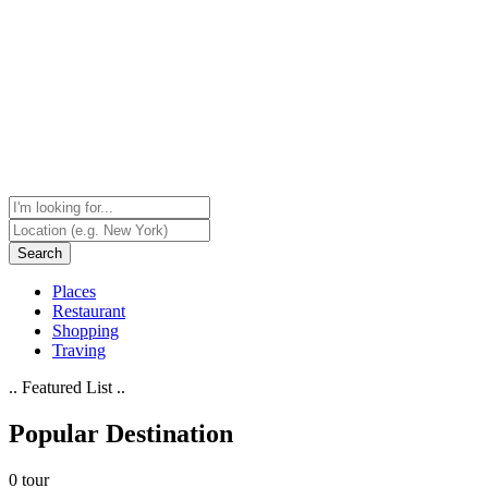
Search
Places
Restaurant
Shopping
Traving
.. Featured List ..
Popular Destination
0 tour