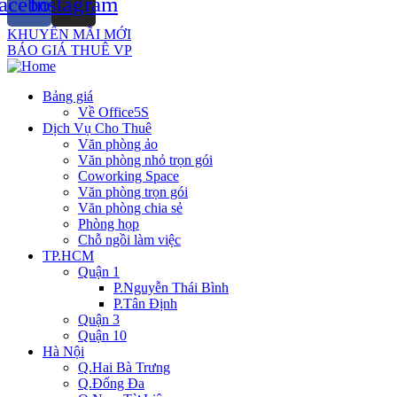
acebook
Instagram
KHUYẾN MÃI MỚI
BÁO GIÁ THUÊ VP
Bảng giá
Về Office5S
Dịch Vụ Cho Thuê
Văn phòng ảo
Văn phòng nhỏ trọn gói
Coworking Space
Văn phòng trọn gói
Văn phòng chia sẻ
Phòng họp
Chỗ ngồi làm việc
TP.HCM
Quận 1
P.Nguyễn Thái Bình
P.Tân Định
Quận 3
Quận 10
Hà Nội
Q.Hai Bà Trưng
Q.Đống Đa