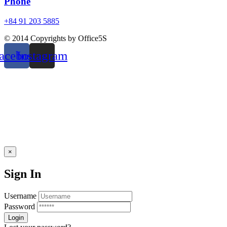
Phone
+84 91 203 5885
© 2014 Copyrights by Office5S
acebook
Instagram
×
Sign In
Username
Password