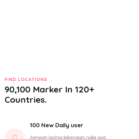
Our Case Study
Build Confidence, Build Your Business.
FIND LOCATIONS
90,100 Marker In 120+
Countries.
100 New Daily user
Aenean lacinia bibendum nulla sed