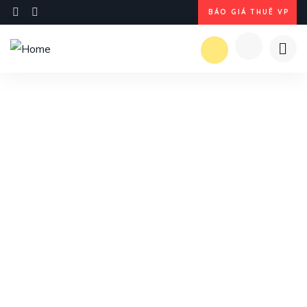
BÁO GIÁ THUÊ VP
Explore The Worlds
People Don’t Take, Trips Take People