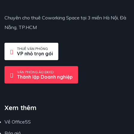
Chuyên cho thuê Coworking Space tại 3 miền Hà Nội, Đà
Nẵng, TP.HCM
THUÊ VĂN PHÒNG
VP nhỏ trọn gói
VĂN PHÒNG ẢO ĐKKD
Thành lập Doanh nghiệp
Xem thêm
Về Office5S
Báo giá